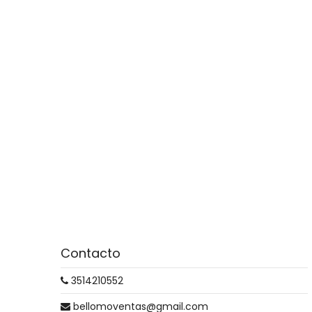
Contacto
3514210552
bellomoventas@gmail.com